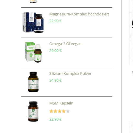
Magnesium-Komplex hochdosiert
22,99
€
Omega-3 Öl vegan
29,00
€
Silizium Komplex Pulver
34,90
€
MSM Kapseln
Bewertet
22,90
€
mit
4.00
von 5