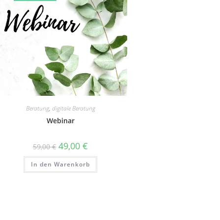
Beratung
,
digitale Beratung
Webinar
49,00
€
59,00
€
In den Warenkorb