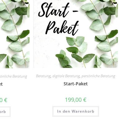
Beratung
,
digitale Beratung
,
persönliche Beratung
sönliche Beratung
Start-Paket
et
199,00
€
00
€
In den Warenkorb
orb