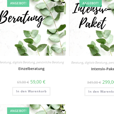
ANGEBOT!
ANGEBOT!
Beratung
,
digitale Beratung
,
persönliche Beratung
Beratung
,
digitale Beratung
,
per
Einzelberatung
Intensiv-Pak
59,00
€
299,
69,00
€
349,00
€
In den Warenkorb
In den Warenk
ANGEBOT!