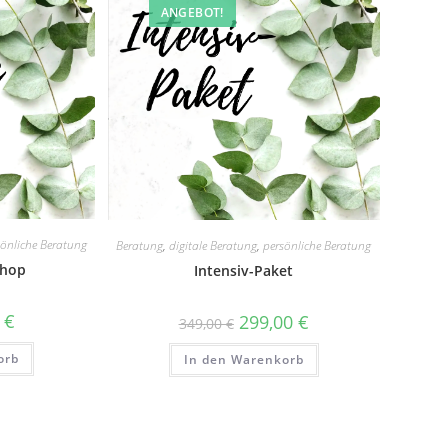
ANGEBOT!
sönliche Beratung
Beratung
,
digitale Beratung
,
persönliche Beratung
shop
Intensiv-Paket
0
€
299,00
€
349,00
€
orb
In den Warenkorb