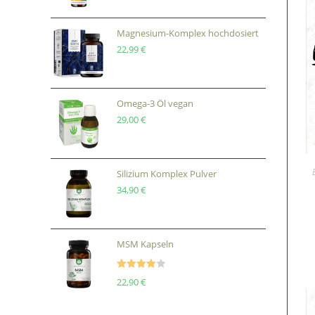
Magnesium-Komplex hochdosiert
22,99
€
Omega-3 Öl vegan
29,00
€
Silizium Komplex Pulver
34,90
€
MSM Kapseln
Bewertet
22,90
€
mit
4.00
von 5