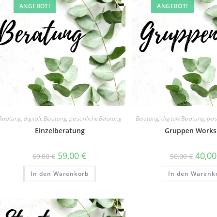
ANGEBOT!
ANGEBOT!
Beratung
,
digitale Beratung
,
per
Beratung
,
digitale Beratung
,
persönliche Beratung
Gruppen Work
Einzelberatung
40,0
59,00
€
50,00
€
69,00
€
In den Warenk
In den Warenkorb