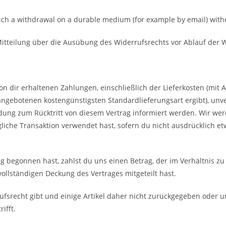
ch a withdrawal on a durable medium (for example by email) witho
 Mitteilung über die Ausübung des Widerrufsrechts vor Ablauf der W
 von dir erhaltenen Zahlungen, einschließlich der Lieferkosten (mi
 angebotenen kostengünstigsten Standardlieferungsart ergibt), unv
ung zum Rücktritt von diesem Vertrag informiert werden. Wir wer
iche Transaktion verwendet hast, sofern du nicht ausdrücklich etw
begonnen hast, zahlst du uns einen Betrag, der im Verhältnis zu 
vollständigen Deckung des Vertrages mitgeteilt hast.
ufsrecht gibt und einige Artikel daher nicht zurückgegeben oder
ifft.