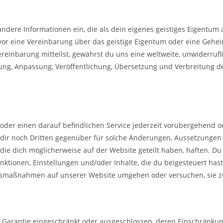
 andere Informationen ein, die als dein eigenes geistiges Eigent
uvor eine Vereinbarung über das geistige Eigentum oder eine Geh
reinbarung mitteilst, gewährst du uns eine weltweite, unwiderruflic
ung, Anpassung, Veröffentlichung, Übersetzung und Verbreitung d
oder einen darauf befindlichen Service jederzeit vorübergehend 
er dir noch Dritten gegenüber für solche Änderungen, Aussetzung
 die dich möglicherweise auf der Website geteilt haben, haften. D
tionen, Einstellungen und/oder Inhalte, die du beigesteuert hast 
ungsmaßnahmen auf unserer Website umgehen oder versuchen, sie 
te Garantie eingeschränkt oder ausgeschlossen, deren Einschränku