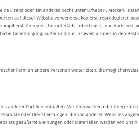
keine Lizenz oder ein anderes Recht unter Urheber-, Marken-, Pat
cen auf dieser Website verwendest, kopierst, reproduzierst, ausführ
ompilierst, übergibst, herunterlädst, übertragst, monetarisierst, v
riftliche Genehmigung, außer und nur insoweit, als dies in den B
onischer Form an andere Personen weiterleiten, die möglicherwei
tes anderer Parteien enthalten. Wir überwachen oder überprüfen 
d. Produkte oder Dienstleistungen, die von anderen Websites ange
ebsites geäußerte Meinungen oder Materialien werden von uns nic