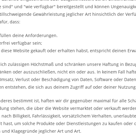
e sind" und "wie verfügbar" bereitgestellt und können Ungenauigk
illschweigende Gewährleistung jeglicher Art hinsichtlich der Verfü
für, dass:
füllen deine Anforderungen.
rfrei verfügbar sein;
r diese Website gekauft oder erhalten habst, entspricht deinen Er
lich zulässigen Höchstmaß und schränken unsere Haftung in Bezug
ken oder auszuschließen, nicht ein oder aus. In keinem Fall haften
msatz, Verlust oder Beschädigung von Daten, Software oder Daten
en entstehen, die sich aus deinem Zugriff auf oder deiner Nutzung
nderes bestimmt ist, haften wir dir gegenüber maximal für alle Sch
dung stehen, die über die Website vermarktet oder verkauft werd
h, nach Billigkeit, Fahrlässigkeit, vorsätzlichem Verhalten, unerlau
t hast, um solche Produkte oder Dienstleistungen zu kaufen oder 
 und Klagegründe jeglicher Art und Art.