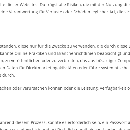
lte dieser Websites. Du trägst alle Risiken, die mit der Nutzung d
ne Verantwortung für Verluste oder Schäden jeglicher Art, die si
standen, diese nur für die Zwecke zu verwenden, die durch diese 
kannte Online-Praktiken und Branchenrichtlinien beabsichtigt und 
, zu veröffentlichen oder zu verbreiten, das aus bösartiger Compu
ten Daten für Direktmarketingaktivitäten oder führe systematische
e durch.
sachen oder verursachen können oder die Leistung, Verfügbarkeit o
ährend diesem Prozess, könnte es erforderlich sein, ein Passwort 
onen verantwortlich und erklärst dich damit einverstanden, dere