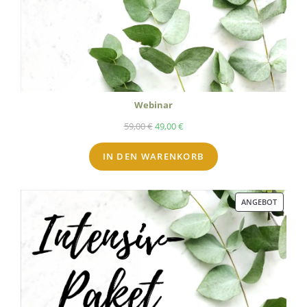
Webinar
59,00
€
49,00
€
IN DEN WARENKORB
ANGEBOT