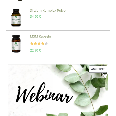
Silizium Komplex Pulver
34,90
€
MSM Kapseln
Bewertet
22,90
€
mit
4.00
von 5
ANGEBOT